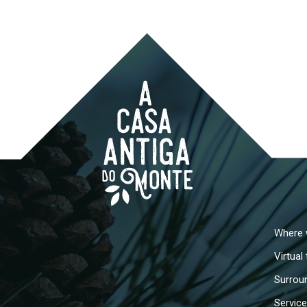
Where 
Virtual
Surroun
Servic