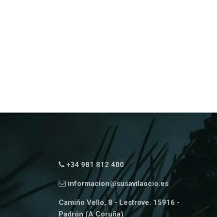
+34 981 812 400
informacion@susavilaocio.es
Camiño Vello, 8 - Lestrove. 15916 -
Padrón (A Coruña)