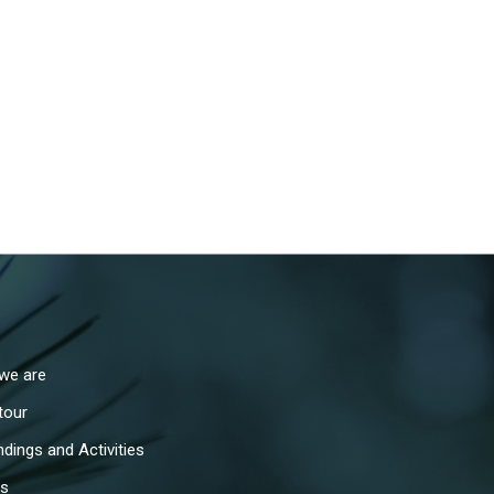
we are
 tour
dings and Activities
es