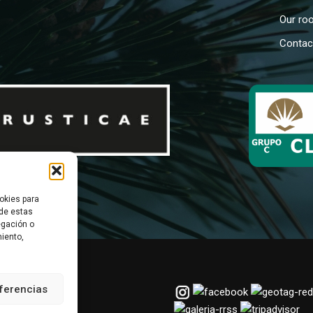
Our ro
Contac
okies para
 de estas
egación o
miento,
ferencias